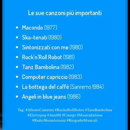
Le sue canzoni più importanti
Macondo
(1977)
Ska-tenati
(1980)
Sintonizzati con me
(1980)
Rock'n'Roll Robot
(1981)
Tanz Bambolina
(1982)
Computer capriccio
(1983)
La bottega del caffè
(Sanremo 1984)
Angeli in blue jeans
(1986)
Tag: #AlbertoCamerini #RocknRollRobot #TanzBambolina
#Elettropop #Anni80 #Cramps #MusicaItaliana
#RadioNonsolosuoni #BiografieMusicali